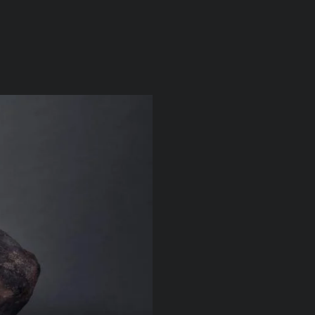
résentation
Actu/Presse
Contact
| FR