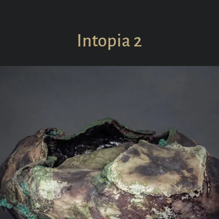
Collections
In Situ
P
Intopia 2