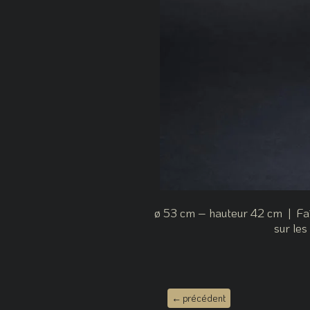
ø 53 cm – hauteur 42 cm | Faïe
sur les
←
précédent