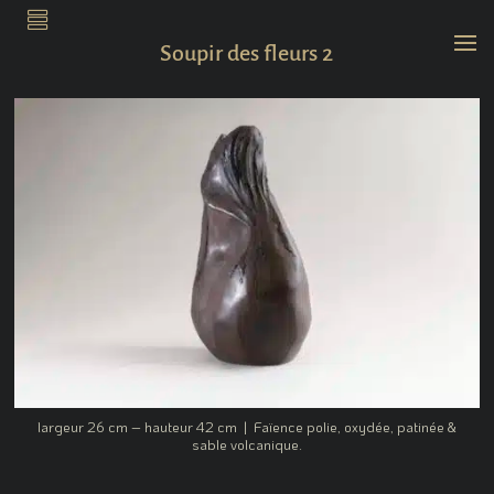
.
Soupir des fleurs 2
largeur 26 cm – hauteur 42 cm | Faïence polie, oxydée, patinée &
sable volcanique.