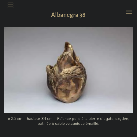
.
Albanegra 38
ø 25 cm – hauteur 34 cm | Faïence polie à la pierre d’agate, oxydée,
patinée & sable volcanique émaillé.